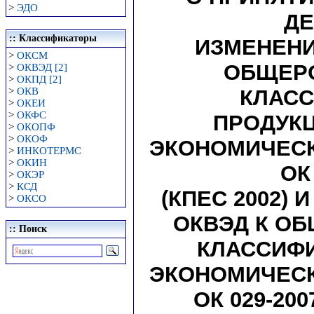
>
ЭДО
ДЕ
:: Классификаторы
ИЗМЕНЕНИЯ
>
ОКСМ
ОБЩЕР
>
ОКВЭД [2]
>
ОКПД [2]
>
ОКВ
КЛАСС
>
ОКЕИ
>
ОКФС
ПРОДУК
>
ОКОПФ
>
ОКОФ
ЭКОНОМИЧЕСК
>
ИНКОТЕРМС
>
ОКИН
ОК
>
ОКЭР
>
КСД
(КПЕС 2002) 
>
ОКСО
ОКВЭД К О
:: Поиск
КЛАССИФ
ЭКОНОМИЧЕСК
ОК 029-200