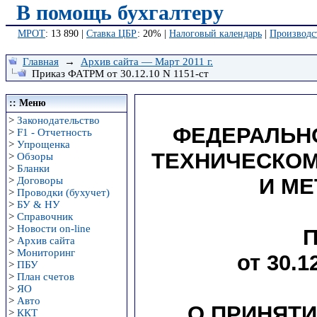
В помощь бухгалтеру
МРОТ
: 13 890 |
Ставка ЦБР
: 20% |
Налоговый календарь
|
Производс
Главная
→
Архив сайта — Март 2011 г.
Приказ ФАТРМ от 30.12.10 N 1151-ст
:: Меню
>
Законодательство
ФЕДЕРАЛЬН
>
F1 - Отчетность
>
Упрощенка
ТЕХНИЧЕСКОМ
>
Обзоры
>
Бланки
И М
>
Договоры
>
Проводки (бухучет)
>
БУ & НУ
>
Справочник
>
Новости on-line
>
Архив сайта
>
Мониторинг
от 30.1
>
ПБУ
>
План счетов
>
ЯО
>
Авто
О ПРИНЯТИ
>
ККТ