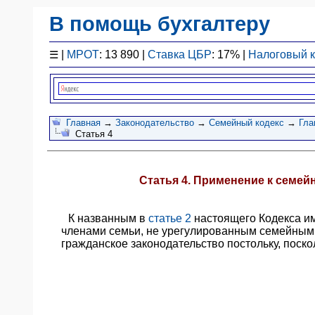
В помощь бухгалтеру
Законодательство
☰
|
МРОТ
: 13 890 |
Ставка ЦБР
: 17% |
Налоговый 
F1 - Отчетность
План счетов
Справочник
Упрощенка
Главная
→
Законодательство
→
Семейный кодекс
→
Гла
Статья 4
Договоры
Проводки
БУ
Статья 4. Применение к семе
&
НУ
К названным в
статье 2
настоящего Кодекса 
Обзоры
членами семьи, не урегулированным семейным 
Бланки
гражданское законодательство постольку, поск
Авто
ПБУ
ККТ
ЭДО