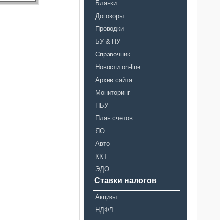
Бланки
Договоры
Проводки
БУ & НУ
Справочник
Новости on-line
Архив сайта
Мониторинг
ПБУ
План счетов
ЯО
Авто
ККТ
ЭДО
Ставки налогов
Акцизы
НДФЛ