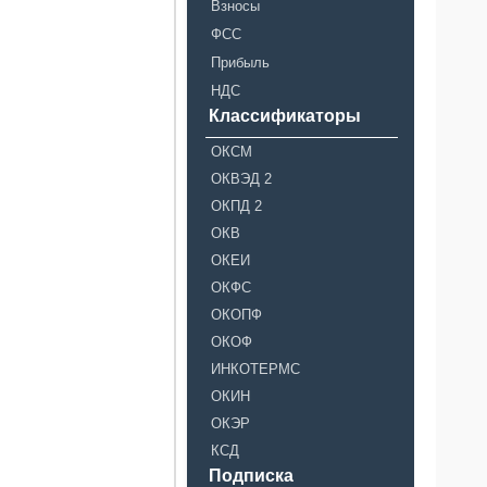
Взносы
ФСС
Прибыль
НДС
Классификаторы
ОКСМ
ОКВЭД 2
ОКПД 2
ОКВ
ОКЕИ
ОКФС
ОКОПФ
ОКОФ
ИНКОТЕРМС
ОКИН
ОКЭР
КСД
Подписка