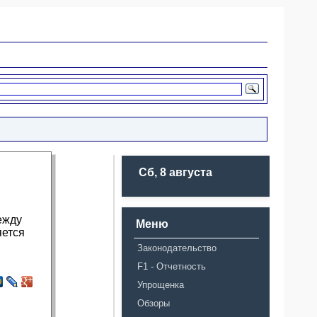
Сб, 8 августа
ежду
Меню
яется
Законодательство
F1 - Отчетность
Упрощенка
Обзоры