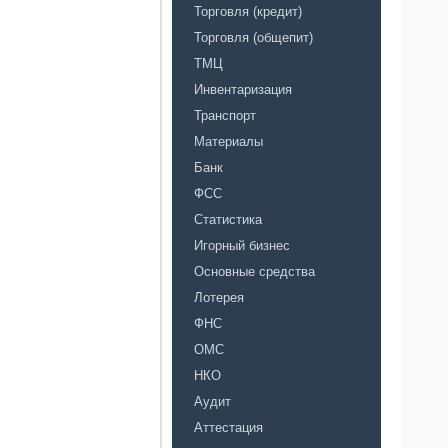
Торговля (кредит)
Торговля (общепит)
ТМЦ
Инвентаризация
Транспорт
Материалы
Банк
ФСС
Статистика
Игорный бизнес
Основные средства
Лотерея
ФНС
ОМС
НКО
Аудит
Аттестация