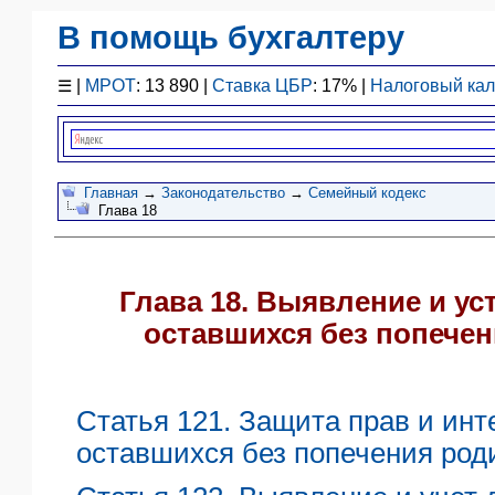
В помощь бухгалтеру
Законодательство
☰
|
МРОТ
: 13 890 |
Ставка ЦБР
: 17% |
Налоговый ка
F1 - Отчетность
План счетов
Справочник
Упрощенка
Главная
→
Законодательство
→
Семейный кодекс
Глава 18
Договоры
Проводки
БУ
Глава 18. Выявление и ус
&
НУ
оставшихся без попече
Обзоры
Бланки
Авто
Статья 121. Защита прав и инт
ПБУ
оставшихся без попечения род
ККТ
ЭДО