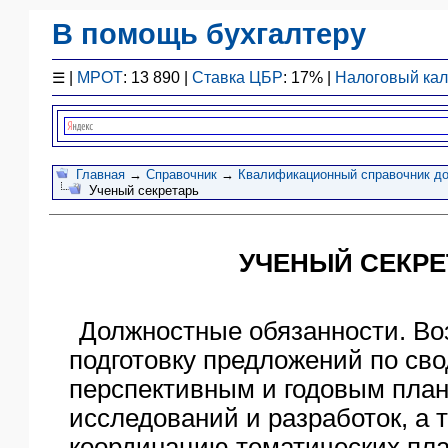
В помощь бухгалтеру
Законодательство
☰
|
МРОТ
: 13 890 |
Ставка ЦБР
: 17% |
Налоговый ка
F1 - Отчетность
План счетов
Справочник
Упрощенка
Главная
→
Справочник
→
Квалификационный справочник до
Ученый секретарь
Договоры
Проводки
БУ
УЧЕНЫЙ СЕКРЕ
&
НУ
Обзоры
Должностные обязанности. Во
Бланки
подготовку предложений по св
Авто
перспективным и годовым пла
ПБУ
исследований и разработок, а 
ККТ
координацию тематических пла
ЭДО