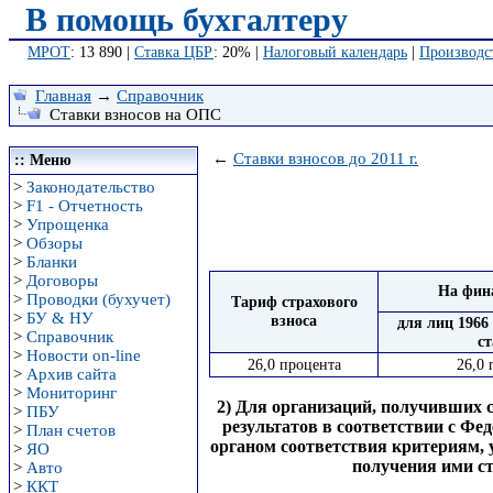
В помощь бухгалтеру
МРОТ
: 13 890 |
Ставка ЦБР
: 20% |
Налоговый календарь
|
Производс
Главная
→
Справочник
Ставки взносов на ОПС
←
Ставки взносов до 2011 г.
:: Меню
>
Законодательство
>
F1 - Отчетность
>
Упрощенка
>
Обзоры
>
Бланки
>
Договоры
На фина
>
Проводки (бухучет)
Тариф страхового
>
БУ & НУ
взноса
для лиц 1966
>
Справочник
с
>
Новости on-line
26,0 процента
26,0 
>
Архив сайта
>
Мониторинг
2) Для организаций, получивших 
>
ПБУ
результатов в соответствии с Ф
>
План счетов
органом соответствия критериям,
>
ЯО
получения ими с
>
Авто
>
ККТ