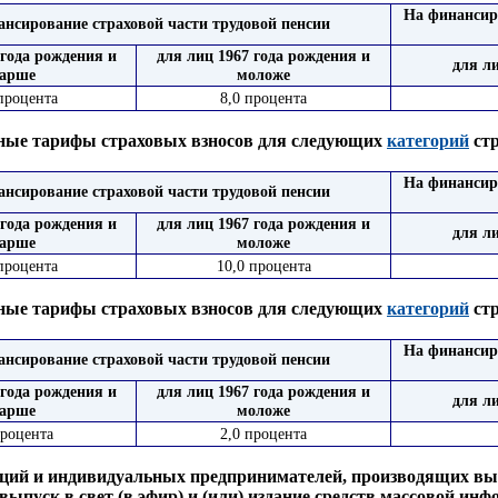
На финансир
нсирование страховой части трудовой пенсии
 года рождения и
для лиц 1967 года рождения и
для л
тарше
моложе
процента
8,0 процента
ные тарифы страховых взносов для следующих
категорий
стр
На финансир
нсирование страховой части трудовой пенсии
 года рождения и
для лиц 1967 года рождения и
для л
тарше
моложе
процента
10,0 процента
ные тарифы страховых взносов для следующих
категорий
стр
На финансир
нсирование страховой части трудовой пенсии
 года рождения и
для лиц 1967 года рождения и
для л
тарше
моложе
процента
2,0 процента
заций и индивидуальных предпринимателей, производящих в
ыпуск в свет (в эфир) и (или) издание средств массовой инф