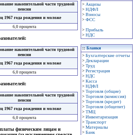
ование накопительной части трудовой
>
Акцизы
пенсии
>
НДФЛ
>
Взносы
иц 1967 года рождения и моложе
>
ФСС
6,0 процента
>
Прибыль
>
НДС
ахователей:
::
Бланки
ование накопительной части трудовой
пенсии
>
Бухгалтерские отчеты
>
Декларации
иц 1967 года рождения и моложе
>
Труд
>
Регистрация
6,0 процента
>
НДС
>
Касса
ахователей:
>
НДФЛ
>
Торговля (общие)
ование накопительной части трудовой
>
Торговля (комиссия)
пенсии
>
Торговля (кредит)
>
Торговля (общепит)
иц 1967 года рождения и моложе
>
ТМЦ
>
Инвентаризация
6,0 процента
>
Транспорт
>
Материалы
ыплаты физическим лицам и
>
Банк
ормации (за исключением средств