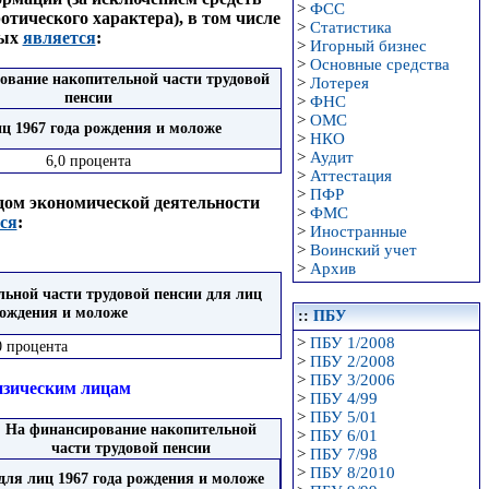
>
ФСС
тического характера), в том числе
>
Статистика
рых
является
:
>
Игорный бизнес
>
Основные средства
ование накопительной части трудовой
>
Лотерея
пенсии
>
ФНС
>
ОМС
иц 1967 года рождения и моложе
>
НКО
>
Аудит
6,0 процента
>
Аттестация
>
ПФР
ом экономической деятельности
>
ФМС
ся
:
>
Иностранные
>
Воинский учет
>
Архив
ьной части трудовой пенсии для лиц
рождения и моложе
::
ПБУ
>
ПБУ 1/2008
0 процента
>
ПБУ 2/2008
>
ПБУ 3/2006
изическим лицам
>
ПБУ 4/99
>
ПБУ 5/01
На финансирование накопительной
>
ПБУ 6/01
части трудовой пенсии
>
ПБУ 7/98
>
ПБУ 8/2010
для лиц 1967 года рождения и моложе