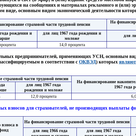
ующихся на сообщениях и материалах рекламного и (или) эро
ом виде, основным видом экономической деятельности кото
На финансир
нсирование страховой части трудовой пенсии
 года рождения и
для лиц 1967 года рождения и
для л
тарше
моложе
процента
14,0 процента
уальных предпринимателей, применяющих УСН, основным вид
лассифицируемым в соответствии с
ОКВЭД
) которых
являют
 страховой части трудовой пенсии
На финансирование накопител
ода
для лиц 1967 года
1967 года 
рше
рождения и моложе
а
12,0 процента
6,
ых взносов для страхователей, не производящих выплаты ф
На финансирование страховой части трудовой пенсии
 взноса в
фонд
для лиц 1966 года
для лиц 1967 года
рождения и старше
рождения и моложе