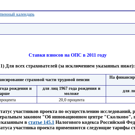
твенный календарь
Ставки взносов на ОПС в 2011 году
1) Для всех страхователей (за исключением указанных ниже):
На финансир
нсирование страховой части трудовой пенсии
 года рождения и
для лиц 1967 года рождения и
для л
тарше
моложе
процента
20,0 процента
статус участников проекта по осуществлению исследований, 
едеральным законом "Об инновационном центре "Сколково", 
 указанным в
статье 145.1
Налогового кодекса Российской Феде
татуса участника проекта применяются следующие тарифы ст