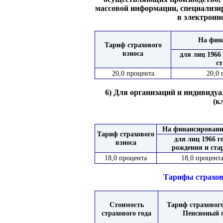
массовой информации, специализир
в электронн
На фина
Тариф страхового
взноса
для лиц 1966
с
20,0 процента
20,0 
6) Для организаций и индивид
(к
На финансирование
Тариф страхового
для лиц 1966 г
взноса
рождения и ста
18,0 процента
18,0 процент
Тарифы страхов
Стоимость
Тариф страхового
страхового года
Пенсионый 