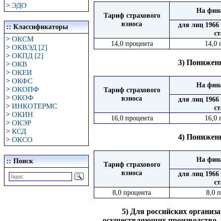
>
ЭДО
На фина
Тариф страхового
взноса
для лиц 1966
:: Классификаторы
с
>
ОКСМ
14,0 процента
14,0 
>
ОКВЭД [2]
>
ОКПД [2]
3) Понижен
>
ОКВ
>
ОКЕИ
>
ОКФС
На фина
>
ОКОПФ
Тариф страхового
>
ОКОФ
взноса
для лиц 1966
>
ИНКОТЕРМС
с
>
ОКИН
16,0 процента
16,0 
>
ОКЭР
>
КСД
4) Понижен
>
ОКСО
На фина
:: Поиск
Тариф страхового
взноса
для лиц 1966
с
8,0 процента
8,0 
5) Для российских органи
осуществляющих производство, в