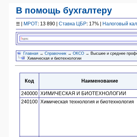
В помощь бухгалтеру
Законодательство
☰
|
МРОТ
: 13 890 |
Ставка ЦБР
: 17% |
Налоговый ка
F1 - Отчетность
План счетов
Справочник
Упрощенка
Главная
→
Справочник
→
ОКСО
→ Высшее и среднее профе
Химическая и биотехнологии
Договоры
Проводки
БУ
Код
Наименование
&
НУ
240000
ХИМИЧЕСКАЯ И БИОТЕХНОЛОГИИ
Обзоры
240100
Химическая технология и биотехнология
Бланки
Авто
ПБУ
ККТ
ЭДО