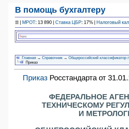
В помощь бухгалтеру
Законодательство
☰
|
МРОТ
: 13 890 |
Ставка ЦБР
: 17% |
Налоговый ка
F1 - Отчетность
План счетов
Справочник
Упрощенка
Договоры
Главная
→
Справочник
→
Общероссийский классификатор п
Приказ
Проводки
БУ
Приказ
Росстандарта от 31.01.
&
НУ
Обзоры
ФЕДЕРАЛЬНОЕ АГЕН
Бланки
ТЕХНИЧЕСКОМУ РЕГУ
Авто
И МЕТРОЛОГ
ПБУ
ККТ
ЭДО