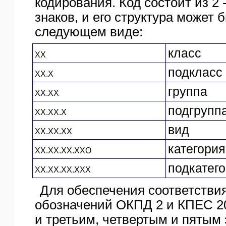
кодирования. Код состоит из 2
знаков, и его структура может 
следующем виде:
класс
XX
подкласс
XX.X
группа
XX.XX
подгрупп
XX.XX.X
вид
XX.XX.XX
категория
XX.XX.XX.XXO
подкатег
XX.XX.XX.XXX
Для обеспечения соответстви
обозначений ОКПД 2 и КПЕС 2
и третьим, четвертым и пятым 