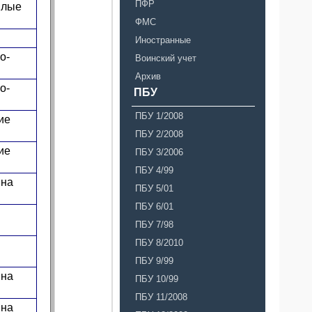
ПФР
илые
ФМС
Иностранные
о-
Воинский учет
Архив
о-
ПБУ
ПБУ 1/2008
ие
ПБУ 2/2008
ие
ПБУ 3/2006
ПБУ 4/99
 на
ПБУ 5/01
ПБУ 6/01
ПБУ 7/98
ПБУ 8/2010
ПБУ 9/99
 на
ПБУ 10/99
ПБУ 11/2008
 на