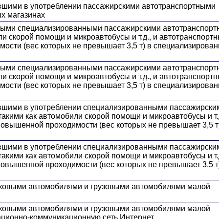
ывшими в употреблении пассажирскими автотранспортными
х магазинах
овыми специализированными пассажирскими автотранспор
ли скорой помощи и микроавтобусы и т.д., и автотранспорт
ости (вес которых не превышает 3,5 т) в специализирова
овыми специализированными пассажирскими автотранспор
ли скорой помощи и микроавтобусы и т.д., и автотранспорт
ости (вес которых не превышает 3,5 т) в специализирова
ывшими в употреблении специализированными пассажирски
акими как автомобили скорой помощи и микроавтобусы и т.д
овышенной проходимости (вес которых не превышает 3,5 т
ывшими в употреблении специализированными пассажирски
акими как автомобили скорой помощи и микроавтобусы и т.д
овышенной проходимости (вес которых не превышает 3,5 т
егковыми автомобилями и грузовыми автомобилями малой
егковыми автомобилями и грузовыми автомобилями малой
ационно-коммуникационную сеть Интернет