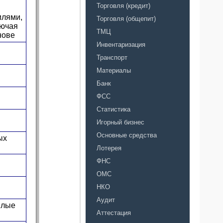
Торговля (кредит)
илями,
Торговля (общепит)
лючая
ТМЦ
нове
Инвентаризация
Транспорт
Материалы
Банк
ФСС
Статистика
Игорный бизнес
Основные средства
ых
Лотерея
ФНС
ОМС
НКО
Аудит
илые
Аттестация