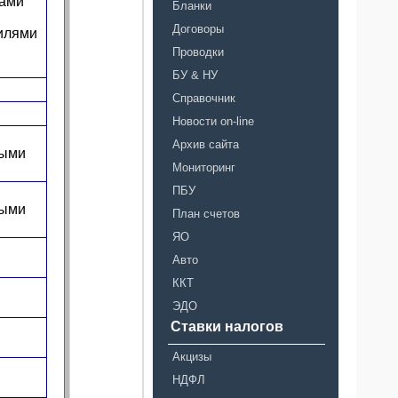
вами
Бланки
Договоры
билями
Проводки
БУ & НУ
Справочник
Новости on-line
Архив сайта
ными
Мониторинг
ПБУ
ными
План счетов
ЯО
Авто
ККТ
ЭДО
Ставки налогов
Акцизы
НДФЛ