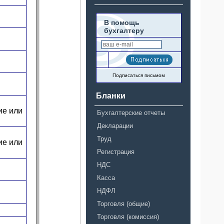
В помощь
бухгалтеру
Подписаться письмом
Бланки
ие или
Бухгалтерские отчеты
Декларации
Труд
ие или
Регистрация
НДС
Касса
НДФЛ
Торговля (общие)
Торговля (комиссия)