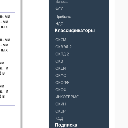
Взносы
ФСС
тными
Прибыль
ными
НДС
нных
Классификаторы
тными
ОКСМ
ными
ОКВЭД 2
нных
ОКПД 2
ОКВ
ми
., и
ОКЕИ
) в
ОКФС
ОКОПФ
ми
ОКОФ
., и
) в
ИНКОТЕРМС
ОКИН
ОКЭР
КСД
Подписка