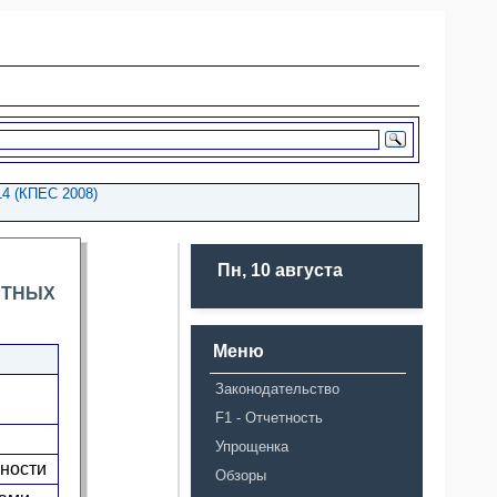
4 (КПЕС 2008)
Пн, 10 августа
РТНЫХ
Меню
Законодательство
F1 - Отчетность
Упрощенка
мности
Обзоры