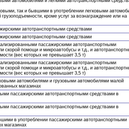
ковыми автомобилями и легкими автотранспортными средст
к новыми, так и бывшими в употреблении легковыми автомо
грузоподъемности, кроме услуг за вознаграждение или на
сажирскими автотранспортными средствами
сажирскими автотранспортными средствами
циализированными пассажирскими автотранспортными
ли скорой помощи и микроавтобусы и т.д., и автотранспорт
ости (вес которых не превышает 3,5 т)
циализированными пассажирскими автотранспортными
ли скорой помощи и микроавтобусы и т.д., и автотранспорт
ости (вес которых не превышает 3,5 т)
егковыми автомобилями и грузовыми автомобилями малой
ованных магазинах
овыми пассажирскими автотранспортными средствами в
овыми пассажирскими автотранспортными средствами в
ывшими в употреблении пассажирскими автотранспортными
х магазинах