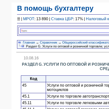
В помощь бухгалтеру
Законодательство
☰
|
МРОТ
: 13 890 |
Ставка ЦБР
: 17% |
Налоговый 
F1 - Отчетность
План счетов
Справочник
Упрощенка
Главная
→
Справочник
→
Общероссийский классификатор
Раздел G. Услуги по оптовой и розничной торговле; ус
Договоры
Проводки
10.08.16
БУ
РАЗДЕЛ G. УСЛУГИ ПО ОПТОВОЙ И РОЗНИ
&
СРЕ
НУ
Обзоры
Код
Бланки
45
Услуги по оптовой и розничной то
Авто
мотоциклов
ПБУ
45.1
Услуги по торговле автотранспо
ККТ
45.11
Услуги по торговле легковыми а
ЭДО