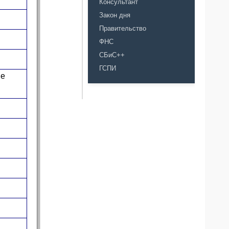
Консультант
Закон дня
Правительство
ФНС
СБиС++
ГСПИ
ме