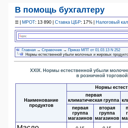
В помощь бухгалтеру
Законодательство
☰
|
МРОТ
: 13 890 |
Ставка ЦБР
: 17% |
Налоговый ка
F1 - Отчетность
План счетов
Справочник
Упрощенка
Главная
→
Справочник
→
Приказ МПТ от 01.03.13 N 252
Нормы естественной убыли молочных и жировых продуктов
Договоры
Проводки
XXIX. Нормы естественной убыли молочн
БУ
в розничной торговой
&
НУ
Нормы естест
Обзоры
первая
Бланки
Наименование
климатическая группа
кл
Авто
продуктов
первая
вторая
ПБУ
группа
группа
магазинов
магазинов
ма
ККТ
Масло
ЭДО