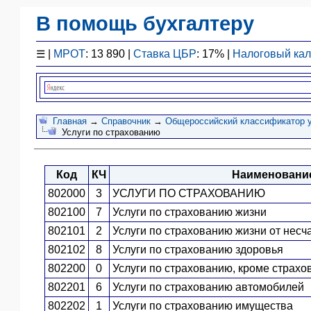
В помощь бухгалтеру
Законодательство
☰
|
МРОТ
: 13 890 |
Ставка ЦБР
: 17% |
Налоговый ка
F1 - Отчетность
План счетов
Справочник
Упрощенка
Главная
→
Справочник
→
Общероссийский классификатор у
Услуги по страхованию
Договоры
Проводки
Код
КЧ
Наименование
БУ
&
802000
3
УСЛУГИ ПО СТРАХОВАНИЮ
НУ
802100
7
Услуги по страхованию жизни
Обзоры
802101
2
Услуги по страхованию жизни от несч
Бланки
802102
8
Услуги по страхованию здоровья
Авто
802200
0
Услуги по страхованию, кроме страхо
ПБУ
802201
6
Услуги по страхованию автомобилей
ККТ
802202
1
Услуги по страхованию имущества
ЭДО