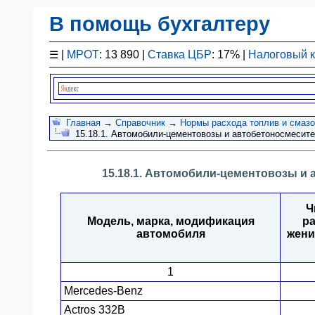
В помощь бухгалтеру
Законодательство
☰
|
МРОТ
: 13 890 |
Ставка ЦБР
: 17% |
Налоговый 
F1 - Отчетность
План счетов
Справочник
Упрощенка
Главная
→
Справочник
→
Нормы расхода топлив и смаз
15.18.1. Автомобили-цементовозы и автобетоносмесите
Договоры
Проводки
15.18.1. Автомобили-цементовозы и 
БУ
&
НУ
Ч
Обзоры
Модель, марка, модификация
р
автомобиля
жени
Бланки
Авто
1
ПБУ
Mercedes-Benz
ККТ
Actros 332В
ЭДО