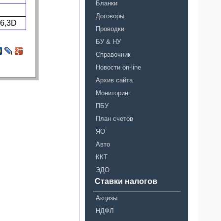
Бланки
Договоры
6,3D
Проводки
БУ & НУ
Справочник
Новости on-line
Архив сайта
Мониторинг
ПБУ
План счетов
ЯО
Авто
ККТ
ЭДО
Ставки налогов
Акцизы
НДФЛ