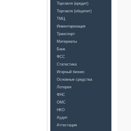
Торговля (кредит)
Торговля (общепит)
ТМЦ
Инвентаризация
Транспорт
Материалы
Банк
ФСС
Статистика
Игорный бизнес
Основные средства
Лотерея
ФНС
ОМС
НКО
Аудит
Аттестация