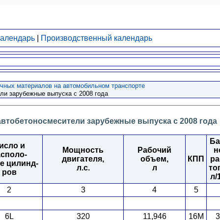
календарь
|
Производственный календарь
очных материалов на автомобильном транспорте
ли зарубежные выпуска с 2008 года
автобетоносмесители зарубежные выпуска с 2008 года
Ба
исло и
Мощность
Рабочий
н
асполо-
двигателя,
объем,
КПП
ра
е цилинд-
л.с.
л
то
ров
л/
2
3
4
5
6L
320
11,946
16M
3