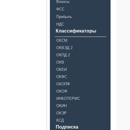
Взносы
ФСС
Прибыль
НДС
Классификаторы
ОКСМ
ОКВЭД 2
ОКПД 2
ОКВ
ОКЕИ
ОКФС
ОКОПФ
ОКОФ
ИНКОТЕРМС
ОКИН
ОКЭР
КСД
Подписка