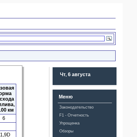
Чт, 6 августа
зовая
орма
Меню
схода
плива,
Законодательство
100 км
F1 - Отчетность
6
Упрощенка
Обзоры
1,9D