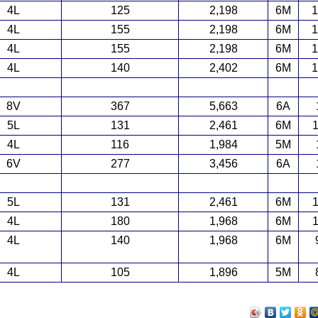
4L
125
2,198
6M
1
4L
155
2,198
6M
1
4L
155
2,198
6M
1
4L
140
2,402
6M
1
8V
367
5,663
6A
5L
131
2,461
6M
1
4L
116
1,984
5M
6V
277
3,456
6A
5L
131
2,461
6M
1
4L
180
1,968
6M
1
4L
140
1,968
6M
4L
105
1,896
5M