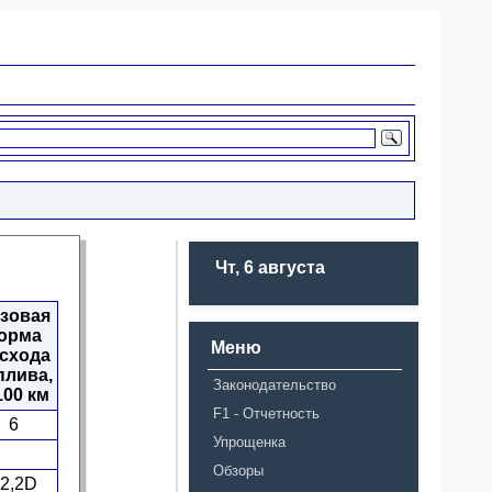
Чт, 6 августа
зовая
орма
Меню
схода
плива,
Законодательство
100 км
F1 - Отчетность
6
Упрощенка
Обзоры
2,2D