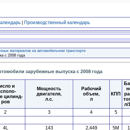
календарь
|
Производственный календарь
очных материалов на автомобильном транспорте
а с 2008 года
втомобили зарубежные выпуска с 2008 года
Ба
исло и
Мощность
Рабочий
н
асполо-
двигателя,
объем,
КПП
ра
е цилинд-
л.с.
л
то
ров
л/
2
3
4
5
4L
143
2,449
5M
1