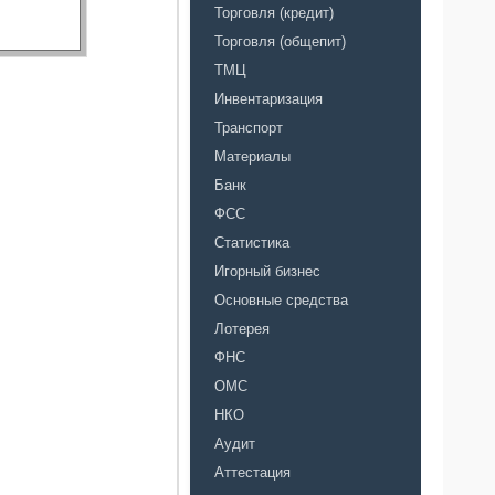
Торговля (кредит)
Торговля (общепит)
ТМЦ
Инвентаризация
Транспорт
Материалы
Банк
ФСС
Статистика
Игорный бизнес
Основные средства
Лотерея
ФНС
ОМС
НКО
Аудит
Аттестация