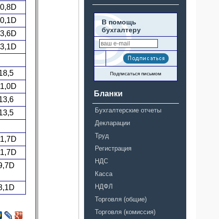
0,8D
0,1D
В помощь
бухгалтеру
3,6D
3,1D
18,5
Подписаться письмом
1,0D
Бланки
13,6
Бухгалтерские отчеты
13,5
Декларации
Труд
1,7D
Регистрация
1,7D
НДС
9,7D
Касса
НДФЛ
8,1D
Торговля (общие)
Торговля (комиссия)