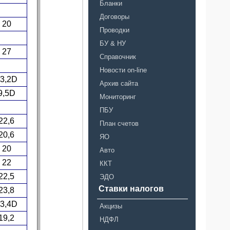
Бланки
Договоры
20
Проводки
БУ & НУ
27
Справочник
Новости on-line
3,2D
Архив сайта
9,5D
Мониторинг
ПБУ
22,6
План счетов
20,6
ЯО
20
Авто
22
ККТ
22,5
ЭДО
Ставки налогов
23,8
3,4D
Акцизы
19,2
НДФЛ