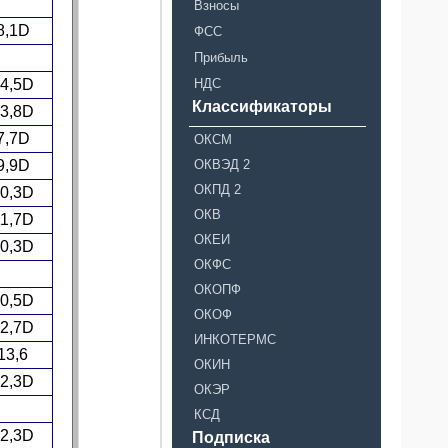
Взносы
8,1D
ФСС
Прибыль
4,5D
НДС
Классификаторы
3,8D
7,7D
ОКСМ
9,9D
ОКВЭД 2
ОКПД 2
0,3D
ОКВ
1,7D
ОКЕИ
0,3D
ОКФС
ОКОПФ
0,5D
ОКОФ
2,7D
ИНКОТЕРМС
13,6
ОКИН
2,3D
ОКЭР
КСД
2,3D
Подписка