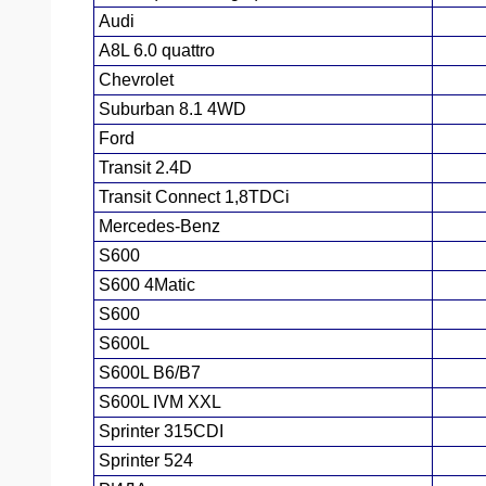
Audi
ЯО
A8L 6.0 quattro
Chevrolet
Suburban 8.1 4WD
Ford
Transit 2.4D
Transit Connect 1,8TDCi
Mercedes-Benz
S600
S600 4Matic
S600
S600L
S600L B6/B7
S600L IVM XXL
Sprinter 315CDI
Sprinter 524