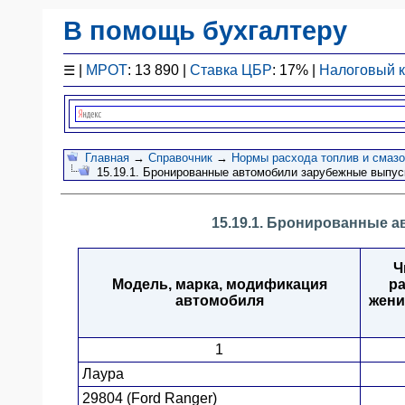
В помощь бухгалтеру
Законодательство
☰
|
МРОТ
: 13 890 |
Ставка ЦБР
: 17% |
Налоговый 
F1 - Отчетность
План счетов
Справочник
Упрощенка
Главная
→
Справочник
→
Нормы расхода топлив и смаз
15.19.1. Бронированные автомобили зарубежные выпуск
Договоры
Проводки
15.19.1. Бронированные а
БУ
&
НУ
Ч
Обзоры
Модель, марка, модификация
р
автомобиля
жени
Бланки
Авто
1
ПБУ
Лаура
ККТ
29804 (Ford Ranger)
ЭДО