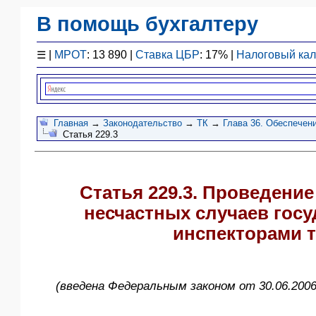
В помощь бухгалтеру
Законодательство
☰
|
МРОТ
: 13 890 |
Ставка ЦБР
: 17% |
Налоговый ка
F1 - Отчетность
План счетов
Справочник
Упрощенка
Главная
→
Законодательство
→
ТК
→
Глава 36. Обеспечени
Статья 229.3
Договоры
Проводки
БУ
Статья 229.3. Проведени
&
НУ
несчастных случаев гос
Обзоры
инспекторами 
Бланки
Авто
ПБУ
(введена Федеральным законом от 30.06.2006
ККТ
ЭДО