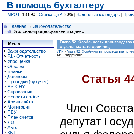
В помощь бухгалтеру
МРОТ
: 13 890 |
Ставка ЦБР
: 20% |
Налоговый календарь
|
Прои
Главная
→
Законодательство
Уголовно-процессуальный кодекс
Глава 52. Особенности производства
:: Меню
отдельных категорий лиц
>
Законодательство
УПК
>
Глава 52. Особенности производства по уг
449. Задержание
>
F1 - Отчетность
>
Упрощенка
>
Обзоры
>
Бланки
Статья 4
>
Договоры
>
Проводки (бухучет)
>
БУ & НУ
>
Справочник
>
Новости on-line
>
Архив сайта
Член Совета
>
Мониторинг
>
ПБУ
>
План счетов
депутат Госу
>
ЯО
>
Авто
>
ККТ