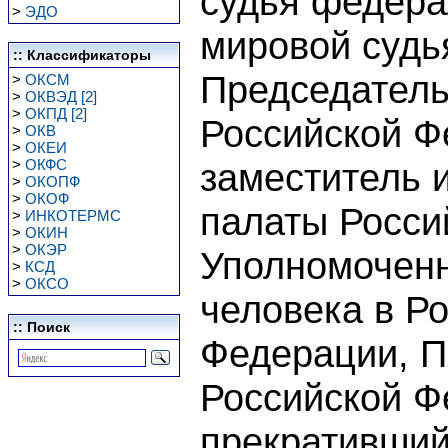
судья федера
>
ЭДО
мировой судья
:: Классификаторы
Председатель
>
ОКСМ
>
ОКВЭД [2]
>
ОКПД [2]
Российской Ф
>
ОКВ
>
ОКЕИ
>
ОКФС
заместитель 
>
ОКОПФ
>
ОКОФ
палаты Росси
>
ИНКОТЕРМС
>
ОКИН
>
ОКЭР
Уполномочен
>
КСД
>
ОКСО
человека в Р
:: Поиск
Федерации, П
Российской Ф
прекративший