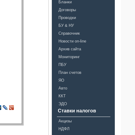
Бланки
Договоры
Проводки
БУ & НУ
Справочник
Новости on-line
Архив сайта
Мониторинг
ПБУ
План счетов
ЯО
Авто
ККТ
ЭДО
Ставки налогов
Акцизы
НДФЛ