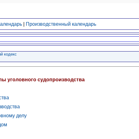
календарь
|
Производственный календарь
й кодекс
ипы уголовного судопроизводства
ства
изводства
овному делу
дом