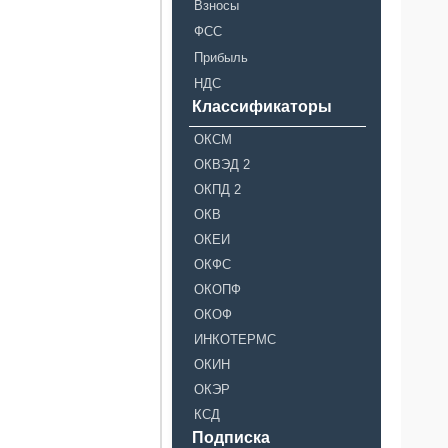
Взносы
ФСС
Прибыль
НДС
Классификаторы
ОКСМ
ОКВЭД 2
ОКПД 2
ОКВ
ОКЕИ
ОКФС
ОКОПФ
ОКОФ
ИНКОТЕРМС
ОКИН
ОКЭР
КСД
Подписка