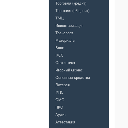
Торговля (кредит)
Торговля (общепит)
ТМЦ
Инвентаризация
Транспорт
Материалы
Банк
ФСС
Статистика
Игорный бизнес
Основные средства
Лотерея
ФНС
ОМС
НКО
Аудит
Аттестация