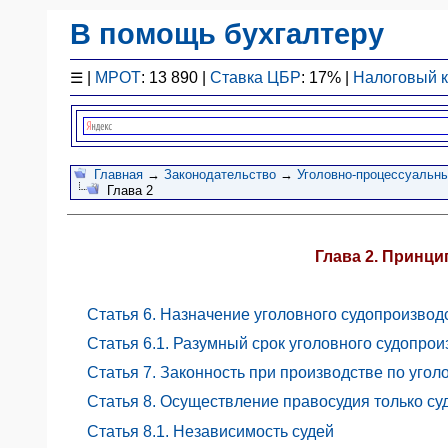
В помощь бухгалтеру
Законодательство
☰
|
МРОТ
: 13 890 |
Ставка ЦБР
: 17% |
Налоговый 
F1 - Отчетность
План счетов
Справочник
Упрощенка
Главная
→
Законодательство
→
Уголовно-процессуальны
Глава 2
Договоры
Проводки
БУ
Глава 2. Принц
&
НУ
Обзоры
Статья 6. Назначение уголовного судопроизвод
Бланки
Статья 6.1. Разумный срок уголовного судопро
Авто
Статья 7. Законность при производстве по угол
ПБУ
Статья 8. Осуществление правосудия только су
ККТ
Статья 8.1. Независимость судей
ЭДО