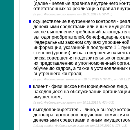
(далее - целевые правила внутреннего конт
ответственных за реализацию правил внутр
(в ред. Федерального закона от 18.03.2019 N 32-ФЗ)
осуществление внутреннего контроля - ре
денежными средствами или иным имущество
числе выполнение требований законодатель
выгодоприобретателей, бенефициарных вла
Федеральным законом случаях упрощенной 
информации, указанной в подпункте 1.1 пун
степени (уровня) риска совершения клиент
риска совершения подозрительных операци
их представлению в уполномоченный орган,
обучению кадров, а также в установленны
внутреннего контроля;
(в ред. Федеральных законов от 18.03.2019 N 32-ФЗ, от 30.12.
клиент - физическое или юридическое лицо,
находящиеся на обслуживании организаци
имуществом;
(в ред. Федерального закона от 30.12.2015 N 424-ФЗ)
выгодоприобретатель - лицо, к выгоде котор
договора, договоров поручения, комиссии и
денежными средствами и иным имуществом
(абзац введен Федеральным законом от 23.07.2010 N 176-ФЗ)