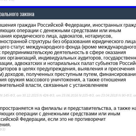
ального закона
ошения граждан Российской Федерации, иностранных граж
вляющих операции с денежными средствами или иным
ания юридического лица, адвокатов, нотариусов,
ностранной структуры без образования юридического лица
щего статус международного фонда (кроме международног
 предпринимательскую деятельность в сфере оказания
ских организаций, индивидуальных аудиторов, государствен
ации, адвокатских и нотариальных палат субъектов Россий
диторов в целях предупреждения, выявления и пресечения
ем) доходов, полученных преступным путем, финансирован
ия оружия массового уничтожения, а также отношения
нительной власти, связанные с установлением
 N 145-ФЗ, от 30.12.2015 N 424-ФЗ, от 23.06.2016 N 215-ФЗ, от 23.04.2018 N 90-ФЗ, 
пространяется на филиалы и представительства, а также н
ляющих операции с денежными средствами или иным
ийской Федерации, если это не противоречит
ения.
-ФЗ)