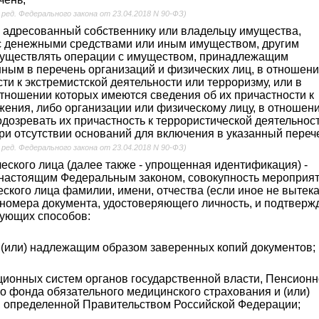
 ред. Федерального закона от 23.04.2018 N 90-ФЗ)
 адресованный собственнику или владельцу имущества,
с денежными средствами или иным имуществом, другим
существлять операции с имуществом, принадлежащим
нным в перечень организаций и физических лиц, в отношен
ти к экстремистской деятельности или терроризму, или в
отношении которых имеются сведения об их причастности к
ения, либо организации или физическому лицу, в отношен
озревать их причастность к террористической деятельност
ри отсутствии оснований для включения в указанный переч
 ред. Федерального закона от 23.04.2018 N 90-ФЗ)
еского лица (далее также - упрощенная идентификация) -
 настоящим Федеральным законом, совокупность мероприят
ского лица фамилии, имени, отчества (если иное не вытека
и номера документа, удостоверяющего личность, и подтвер
дующих способов:
 (или) надлежащим образом заверенных копий документов;
ионных систем органов государственной власти, Пенсионн
 фонда обязательного медицинского страхования и (или)
 определенной Правительством Российской Федерации;