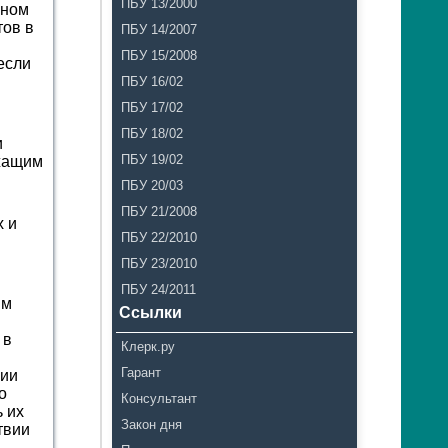
ПБУ 13/2000
чном
тов в
ПБУ 14/2007
ПБУ 15/2008
если
ПБУ 16/02
ПБУ 17/02
ПБУ 18/02
и
ПБУ 19/02
ежащим
ПБУ 20/03
ПБУ 21/2008
х и
ПБУ 22/2010
ПБУ 23/2010
ПБУ 24/2011
ым
Ссылки
 в
Клерк.ру
Гарант
нии
о
Консультант
 их
Закон дня
твии