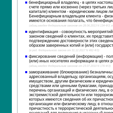
бенефициарный владелец - в целях настоящ
счете прямо или косвенно (через третьих л
капитале) клиентом - юридическим лицом л
Бенефициарным владельцем клиента - физич
имеются основания полагать, что бенефици
(абзац введен Федеральным законом от 28.06.2013 N 134-ФЗ; в
идентификация - совокупность мероприяти
законом сведений о клиентах, их представ
подтверждению достоверности этих сведен
образом заверенных копий и (или) государ
(в ред. Федерального закона от 31.12.2017 N 482-ФЗ)
фиксирование сведений (информации) - пол
(или) иных носителях информации в целях 
(абзац введен Федеральным законом от 23.07.2010 N 176-ФЗ)
замораживание (блокирование) безналичных
адресованный владельцу, организациям, о
имуществом, другим физическим и юридиче
средствами или ценными бумагами, принад
перечень организаций и физических лиц, в 
экстремистской деятельности или терроризм
которых имеются сведения об их причастно
организации или физическому лицу, в отно
причастность к террористической деятельно
оснований для включения в указанный пере