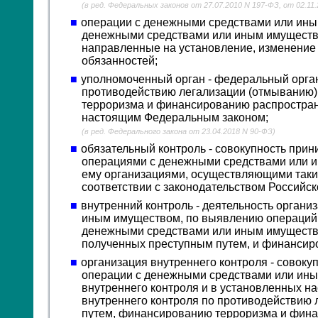
(в ред. Федеральных законов от 27.07.2010 N 197-ФЗ, от 02.11
операции с денежными средствами или иным
денежными средствами или иным имущество
направленные на установление, изменение 
обязанностей;
уполномоченный орган - федеральный орга
противодействию легализации (отмыванию)
терроризма и финансированию распростран
настоящим Федеральным законом;
(в ред. Федерального закона от 23.04.2018 N 90-ФЗ)
обязательный контроль - совокупность при
операциями с денежными средствами или 
ему организациями, осуществляющими такие
соответствии с законодательством Российс
внутренний контроль - деятельность орган
иным имуществом, по выявлению операций,
денежными средствами или иным имущество
полученных преступным путем, и финансир
организация внутреннего контроля - сово
операции с денежными средствами или ины
внутреннего контроля и в установленных 
внутреннего контроля по противодействию 
путем, финансированию терроризма и фина