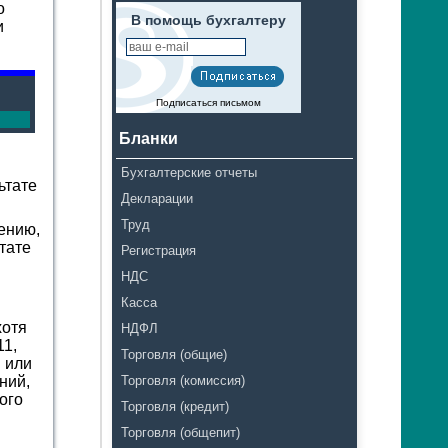
о
В помощь бухгалтеру
и
Подписаться письмом
Бланки
Бухгалтерские отчеты
ьтате
Декларации
Труд
ению,
тате
Регистрация
НДС
Касса
хотя
НДФЛ
11,
Торговля (общие)
я или
ний,
Торговля (комиссия)
ого
Торговля (кредит)
Торговля (общепит)