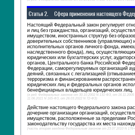
Статья 2.
Сфера применения настоящего Федер
Настоящий Федеральный закон регулирует отн
и лиц без гражданства, организаций, осущест
имуществом, иностранных структур без образов
доверительных собственников (управляющих) и
исполнительных органов личного фонда, имею
наследственного фонда), лиц, осуществляющих
юридических или бухгалтерских услуг, аудитор
органов, Центрального банка Российской Федер
Федерации, саморегулируемых организаций ау
деяний, связанных с легализацией (отмывани
терроризма и финансированием распространен
юридических лиц и федеральных органов испол
бенефициарных владельцев юридических лиц.
(в ред. Федеральных законов от 30.10.2002 N 131-ФЗ, от 16.11.2005
11.06.2021 N 165-ФЗ, от 26.03.2022 N 72-ФЗ)
Действие настоящего Федерального закона рас
дочерние организации организаций, осуществ
имуществом, расположенные за пределами Росс
законодательству государства их места нахожд
(часть вторая введена Федеральным законом от 23.07.2010 N 176