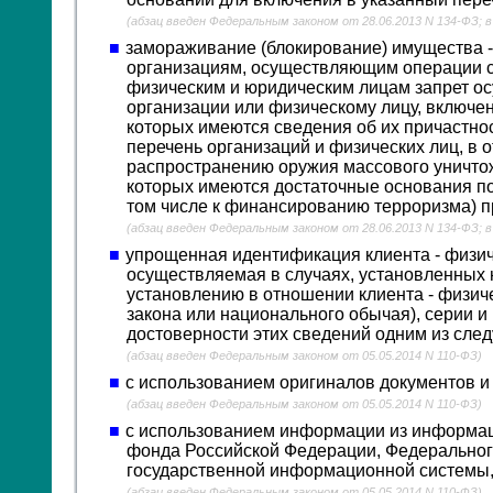
(абзац введен Федеральным законом от 28.06.2013 N 134-ФЗ; в
замораживание (блокирование) имущества -
организациям, осуществляющим операции 
физическим и юридическим лицам запрет о
организации или физическому лицу, включе
которых имеются сведения об их причастнос
перечень организаций и физических лиц, в 
распространению оружия массового уничтож
которых имеются достаточные основания под
том числе к финансированию терроризма) п
(абзац введен Федеральным законом от 28.06.2013 N 134-ФЗ; в
упрощенная идентификация клиента - физич
осуществляемая в случаях, установленных
установлению в отношении клиента - физиче
закона или национального обычая), серии 
достоверности этих сведений одним из сле
(абзац введен Федеральным законом от 05.05.2014 N 110-ФЗ)
с использованием оригиналов документов и
(абзац введен Федеральным законом от 05.05.2014 N 110-ФЗ)
с использованием информации из информац
фонда Российской Федерации, Федерального
государственной информационной системы,
(абзац введен Федеральным законом от 05.05.2014 N 110-ФЗ)