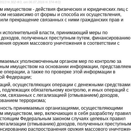
.2013 N 302-ФЗ, от 06.07.2016 N 374-ФЗ)
 имуществом - действия физических и юридических лиц с
м независимо от формы и способа их осуществления,
или прекращение связанных с ними гражданских прав и
н исполнительной власти, принимающий меры по
 доходов, полученных преступным путем, финансированию
ения оружия массового уничтожения в соответствии с
нимаемых уполномоченным органом мер по контролю за
иным имуществом на основании информации, представляе
 операции, а также по проверке этой информации в
кой Федерации;
изаций, осуществляющих операции с денежными средствами
 подлежащих обязательному контролю, и иных операций с
м, связанных с легализацией (отмыванием) доходов,
ованием терроризма;
купность принимаемых организациями, осуществляющими
м имуществом, мер, включающих в себя разработку правил
настоящим Федеральным законом случаях целевых правил
легализации (отмыванию) доходов, полученных преступны
нсированию распространения оружия массового уничтоже