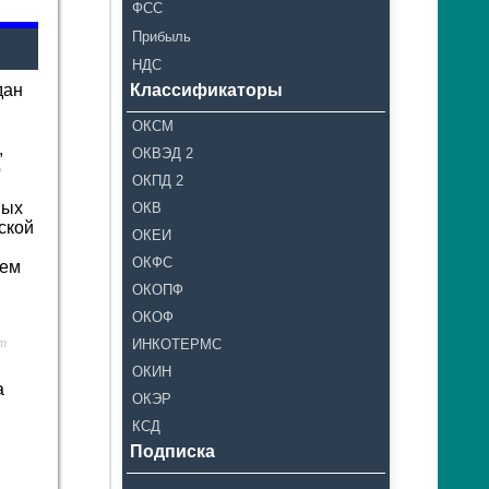
ФСС
Прибыль
НДС
дан
Классификаторы
ОКСМ
,
ОКВЭД 2
о
ОКПД 2
ных
ОКВ
ской
ОКЕИ
ОКФС
ием
ОКОПФ
ОКОФ
от
ИНКОТЕРМС
ОКИН
а
ОКЭР
КСД
Подписка