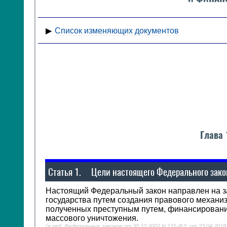
ЯО
Список изменяющих документов
Глава
Статья 1.
Цели настоящего Федерального зако
Настоящий Федеральный закон направлен на за
государства путем создания правового механи
полученных преступным путем, финансирован
массового уничтожения.
(в ред. Федеральных законов от 30.10.2002 N 131-ФЗ, от 23.04.2018