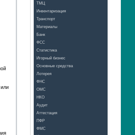
ТМЦ
Инвентаризация
Транспорт
Материалы
Банк
ФСС
Статистика
Игорный бизнес
Основные средства
мой
Лотерея
ФНС
 или
ОМС
НКО
Аудит
Аттестация
ПФР
м
ФМС
ния