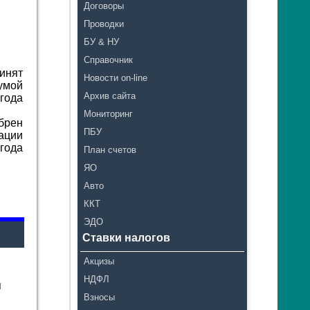
Договоры
Проводки
БУ & НУ
Справочник
инят
Новости on-line
умой
Архив сайта
 года
Мониторинг
брен
ПБУ
ации
 года
План счетов
ЯО
Авто
ККТ
ЭДО
Ставки налогов
Акцизы
НДФЛ
я
Взносы