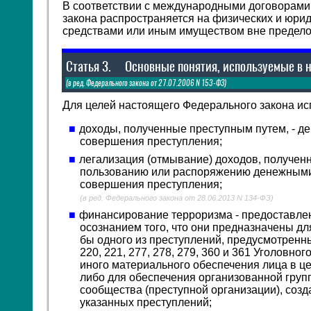
В соответствии с международными договорами
закона распространяется на физических и юри
средствами или иным имуществом вне предело
Статья 3.
Основные понятия, используемые в 
(в ред. Федерального закона от 27.07.2006 N 153-ФЗ)
Для целей настоящего Федерального закона и
доходы, полученные преступным путем, - д
совершения преступления;
легализация (отмывание) доходов, получен
пользованию или распоряжению денежными
совершения преступления;
(в ред. Федерального закона от 28.06.2013 N 134-ФЗ)
финансирование терроризма - предоставлен
осознанием того, что они предназначены д
бы одного из преступлений, предусмотренных с
220, 221, 277, 278, 279, 360 и 361 Уголовн
иного материального обеспечения лица в це
либо для обеспечения организованной груп
сообщества (преступной организации), соз
указанных преступлений;