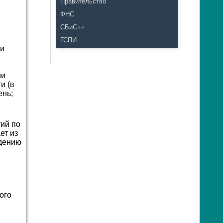
Правительство
ФНС
СБиС++
ГСПИ
ии
ии
и (в
ень;
ий по
ет из
ждению
ого