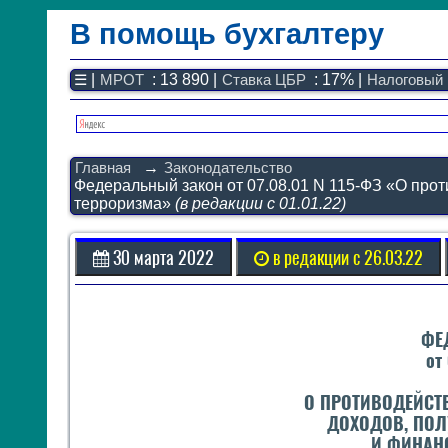
В помощь бухгалтеру
Законодательство
☰
|
МРОТ
: 13 890 |
Ставка ЦБР
: 17% |
Налоговый 
F1 - Отчетность
План счетов
Справочник
Главная
→
Законодательство
Упрощенка
Федеральный закон от 07.08.01 N 115-ФЗ «О про
Договоры
терроризма»
(в редакции с 01.01.22)
Проводки
БУ
30 марта 2022
в редакции с 26.03.22
&
НУ
Обзоры
ФЕ
Бланки
от
Авто
ПБУ
О ПРОТИВОДЕЙСТ
ККТ
ДОХОДОВ, ПОЛ
ЭДО
И ФИНАН