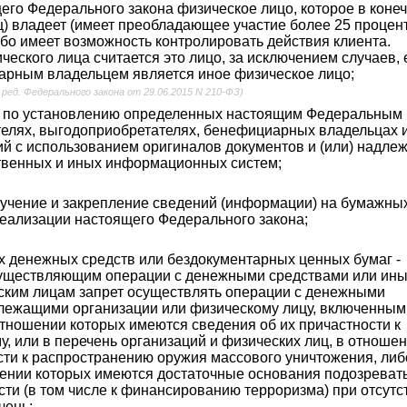
его Федерального закона физическое лицо, которое в коне
иц) владеет (имеет преобладающее участие более 25 процен
ибо имеет возможность контролировать действия клиента.
еского лица считается это лицо, за исключением случаев, 
арным владельцем является иное физическое лицо;
 ред. Федерального закона от 29.06.2015 N 210-ФЗ)
й по установлению определенных настоящим Федеральным
ителях, выгодоприобретателях, бенефициарных владельцах 
ий с использованием оригиналов документов и (или) надл
ственных и иных информационных систем;
учение и закрепление сведений (информации) на бумажны
реализации настоящего Федерального закона;
 денежных средств или бездокументарных ценных бумаг -
существляющим операции с денежными средствами или ин
ским лицам запрет осуществлять операции с денежными
лежащими организации или физическому лицу, включенным
отношении которых имеются сведения об их причастности к
у, или в перечень организаций и физических лиц, в отноше
сти к распространению оружия массового уничтожения, либ
шении которых имеются достаточные основания подозревать
сти (в том числе к финансированию терроризма) при отсутс
чень;