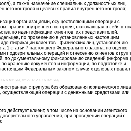
роля), а также назначение специальных должностных лиц,
еннего контроля и целевых правил внутреннего контроля;
ализация организациями, осуществляющими операции с
м, правил внутреннего контроля, включающая в себя в то
ства по идентификации клиентов, их представителей,
дельцев, по проведению в установленных настоящим
идентификации клиентов - физических лиц, установлению
кта 1 статьи 7 настоящего Федерального закона, по оценке
ами подозрительных операций и отнесению клиентов к груп
й, по документальному фиксированию сведений (информац
 по хранению документов и информации, по подготовке и
х настоящим Федеральным законом случаях целевых правил
2020 N 536-ФЗ, от 21.12.2021 N 423-ФЗ)
 иностранная структура без образования юридического лица
и, осуществляющей операции с денежными средствами или
ого действует клиент, в том числе на основании агентского
 доверительного управления, при проведении операций с
;