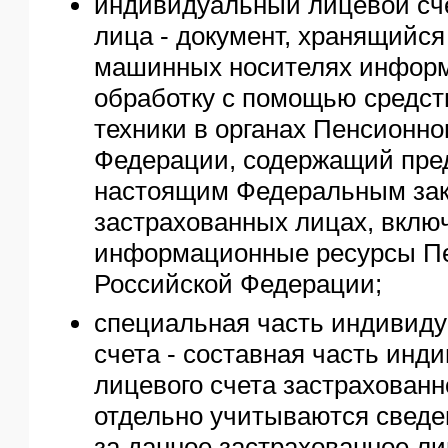
индивидуальный лицевой сче
лица - документ, хранящийся
машинных носителях инфор
обработку с помощью средс
техники в органах Пенсионно
Федерации, содержащий пре
настоящим Федеральным зак
застрахованных лицах, вклю
информационные ресурсы П
Российской Федерации;
специальная часть индивиду
счета - составная часть инд
лицевого счета застрахованно
отдельно учитываются сведе
за данное застрахованное л