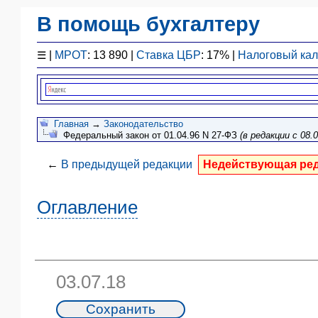
В помощь бухгалтеру
Законодательство
☰
|
МРОТ
: 13 890 |
Ставка ЦБР
: 17% |
Налоговый ка
F1 - Отчетность
План счетов
Справочник
Упрощенка
Главная
→
Законодательство
Федеральный закон от 01.04.96 N 27-ФЗ
(в редакции с 08.0
Договоры
Проводки
←
В предыдущей редакции
Недействующая ре
БУ
&
Оглавление
НУ
Обзоры
Бланки
Авто
ПБУ
03.07.18
ККТ
ЭДО