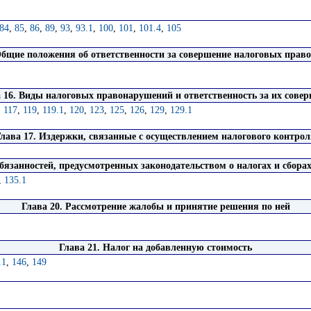
84
,
85
,
86
,
89
,
93
,
93.1
,
100
,
101
,
101.4
,
105
Общие положения об ответственности за совершение налоговых пра
 16. Виды налоговых правонарушений и ответственность за их сове
,
117
,
119
,
119.1
,
120
,
123
,
125
,
126
,
129
,
129.1
лава 17. Издержки, связанные с осуществлением налогового контрол
язанностей, предусмотренных законодательством о налогах и сборах
,
135.1
Глава 20. Рассмотрение жалобы и принятие решения по ней
Глава 21. Налог на добавленную стоимость
.1
,
146
,
149