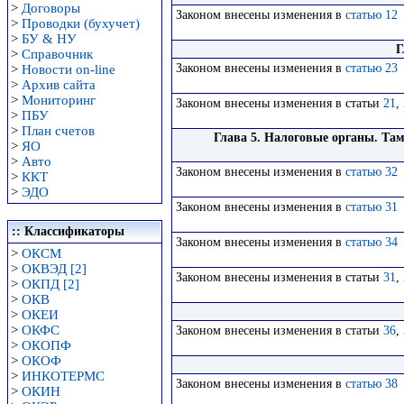
>
Договоры
Законом внесены изменения в
статью 12
>
Проводки (бухучет)
>
БУ & НУ
Г
>
Справочник
Законом внесены изменения в
статью 23
>
Новости on-line
>
Архив сайта
>
Мониторинг
Законом внесены изменения в статьи
21
,
>
ПБУ
>
План счетов
Глава 5. Налоговые органы. Та
>
ЯО
>
Авто
Законом внесены изменения в
статью 32
>
ККТ
>
ЭДО
Законом внесены изменения в
статью 31
:: Классификаторы
Законом внесены изменения в
статью 34
>
ОКСМ
>
ОКВЭД [2]
Законом внесены изменения в статьи
31
,
>
ОКПД [2]
>
ОКВ
>
ОКЕИ
>
ОКФС
Законом внесены изменения в статьи
36
,
>
ОКОПФ
>
ОКОФ
>
ИНКОТЕРМС
Законом внесены изменения в
статью 38
>
ОКИН