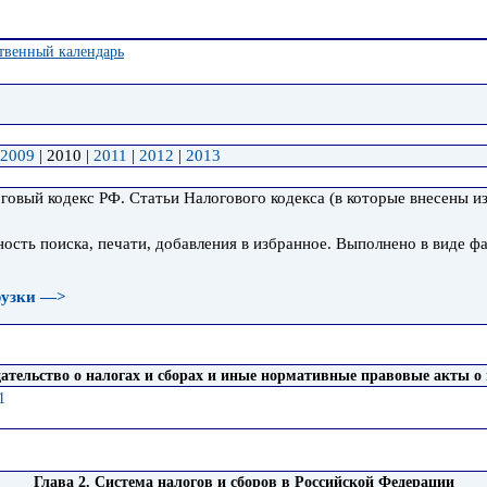
твенный календарь
2009
| 2010 |
2011
|
2012
|
2013
говый кодекс РФ. Статьи Налогового кодекса (в которые внесены и
ость поиска, печати, добавления в избранное. Выполнено в виде 
рузки —>
дательство о налогах и сборах и иные нормативные правовые акты о 
1
Глава 2. Система налогов и сборов в Российской Федерации