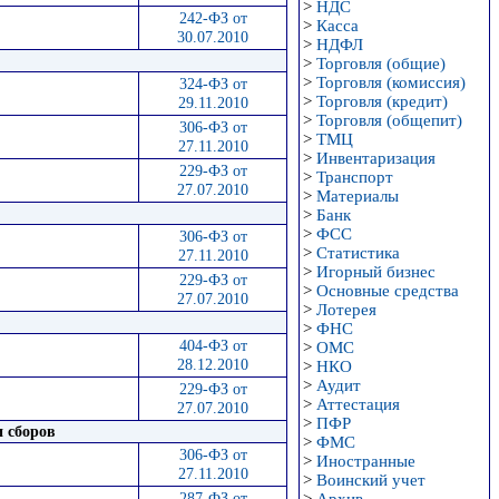
>
НДС
242-ФЗ от
>
Касса
30.07.2010
>
НДФЛ
>
Торговля (общие)
>
Торговля (комиссия)
324-ФЗ от
>
Торговля (кредит)
29.11.2010
>
Торговля (общепит)
306-ФЗ от
>
ТМЦ
27.11.2010
>
Инвентаризация
229-ФЗ от
>
Транспорт
27.07.2010
>
Материалы
>
Банк
>
ФСС
306-ФЗ от
>
Статистика
27.11.2010
>
Игорный бизнес
229-ФЗ от
>
Основные средства
27.07.2010
>
Лотерея
>
ФНС
404-ФЗ от
>
ОМС
28.12.2010
>
НКО
>
Аудит
229-ФЗ от
>
Аттестация
27.07.2010
>
ПФР
и сборов
>
ФМС
306-ФЗ от
>
Иностранные
27.11.2010
>
Воинский учет
287-ФЗ от
>
Архив