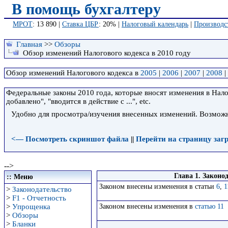
В помощь бухгалтеру
МРОТ
: 13 890 |
Ставка ЦБР
: 20% |
Налоговый календарь
|
Производс
Главная
>>
Обзоры
Обзор изменений Налогового кодекса в 2010 году
Обзор изменений Налогового кодекса в
2005
|
2006
|
2007
|
2008
|
Федеральные законы 2010 года, которые вносят изменения в Нало
добавлено", "вводится в действие с ...", etc.
Удобно для просмотра/изучения внесенных изменений. Возможн
<— Посмотреть скриншот файла
||
Перейти на страницу заг
-->
Глава 1. Законо
:: Меню
Законом внесены изменения в статьи
6
,
1
>
Законодательство
>
F1 - Отчетность
Законом внесены изменения в
статью 11
>
Упрощенка
>
Обзоры
>
Бланки