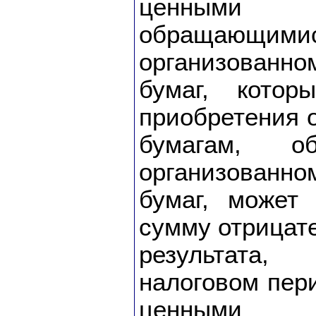
ценными 
обраща
организован
бумаг, кото
приобретения 
бумагам, о
организован
бумаг, может
сумму отрицат
результата
налоговом пер
ценными