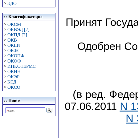
>
ЭДО
:: Классификаторы
Принят Госуд
>
ОКСМ
>
ОКВЭД [2]
>
ОКПД [2]
>
ОКВ
Одобрен Со
>
ОКЕИ
>
ОКФС
>
ОКОПФ
>
ОКОФ
>
ИНКОТЕРМС
>
ОКИН
>
ОКЭР
>
КСД
>
ОКСО
(в ред. Феде
:: Поиск
07.06.2011
N 1
N 