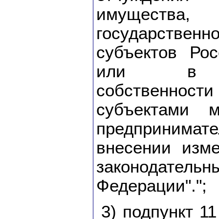
имущества,
государствен
субъектов Ро
или в му
собственнос
субъектами 
предприним
внесении изм
законодательн
Федерации".";
3) подпункт 1