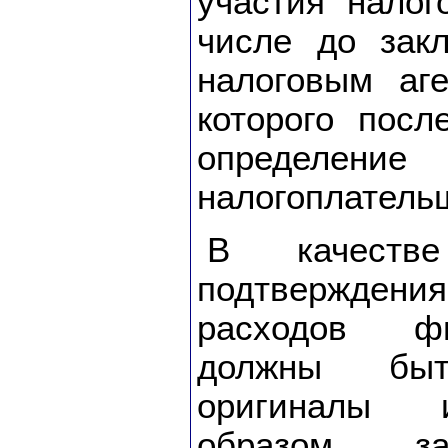
участия налог
числе до зак
налоговым аг
которого посл
определение
налогоплатель
В качестве
подтверждени
расходов ф
должны быт
оригиналы 
образом за