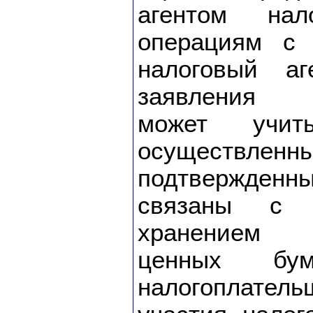
агентом на
операциям с
налоговый а
заявления н
может учиты
осуществленн
подтвержденны
связаны с 
хранением 
ценных бу
налогоплател