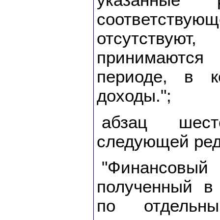
указанные 
соответс
отсутству
принимаются
периоде, в к
доходы.";
абзац шес
следующей ред
"Финансов
полученный в
по отдельн