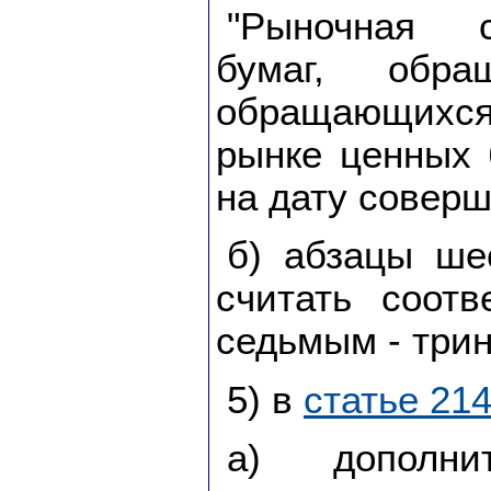
"Рыночная 
бумаг, обр
обращающихся
рынке ценных 
на дату соверш
б) абзацы ше
считать соотв
седьмым - три
5) в
статье 214
а) дополни