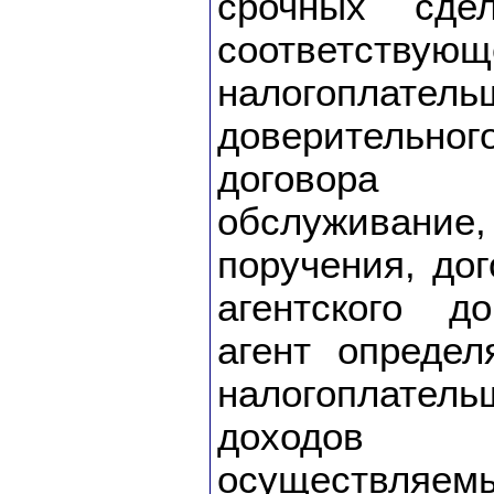
срочных сде
соответству
налогоплате
доверительн
договора 
обслужива
поручения, до
агентского д
агент определ
налогоплатель
доходов 
осуществля