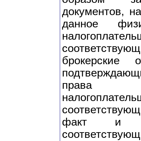
документов, н
данное физ
налогоплат
соответств
брокерские о
подтверждаю
права со
налогопл
соответствую
факт и с
соответству