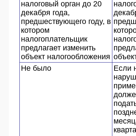
налоговый орган до 20
налог
декабря года,
декаб
предшествующего году, в
предш
котором
котор
налогоплательщик
налог
предлагает изменить
предл
объект налогообложения
объек
Не было
Если 
наруш
приме
долже
подат
поздн
месяц
кварт