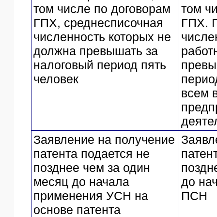
том числе по договорам
том ч
ГПХ, среднесписочная
ГПХ. 
численность которых не
числе
должна превышать за
работ
налоговый период пять
превы
человек
перио
всем 
предп
деяте
Заявление на получение
Заявл
патента подается не
патен
позднее чем за один
поздн
месяц до начала
до на
применения УСН на
ПСН
основе патента