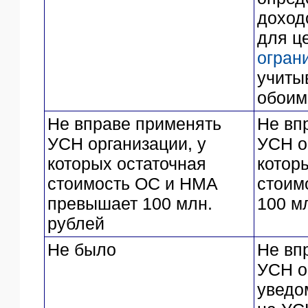
доход
для ц
огран
учиты
обоим
Не вправе применять
Не вп
УСН организации, у
УСН о
которых остаточная
котор
стоимость ОС и НМА
стоим
превышает 100 млн.
100 м
рублей
Не было
Не вп
УСН о
уведо