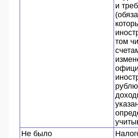
и тре
(обяза
котор
иност
том ч
счетам
измен
офици
иност
рублю
доход
указа
опред
учиты
Не было
Налог