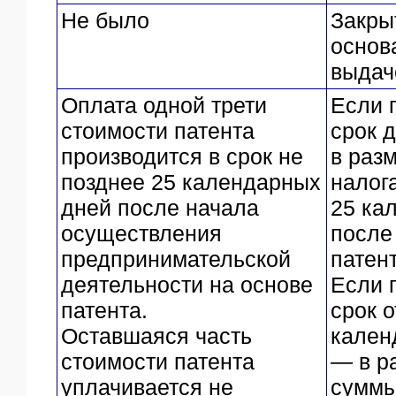
Не было
Закры
основ
выдач
Оплата одной трети
Если 
стоимости патента
срок д
производится в срок не
в раз
позднее 25 календарных
налога
дней после начала
25 ка
осуществления
после
предпринимательской
патент
деятельности на основе
Если 
патента.
срок 
Оставшаяся часть
кален
стоимости патента
— в р
уплачивается не
суммы