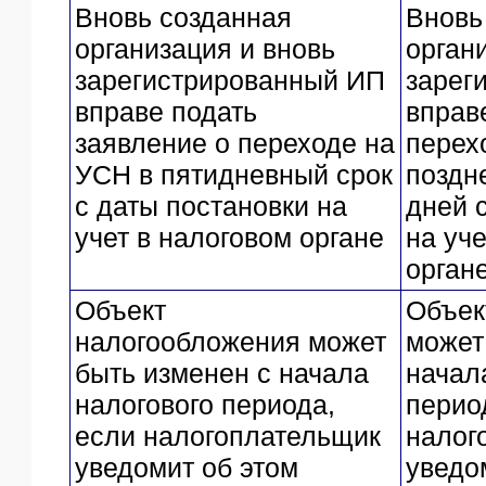
Вновь созданная
Вновь
организация и вновь
орган
зарегистрированный ИП
зарег
вправе подать
вправ
заявление о переходе на
перех
УСН в пятидневный срок
поздн
с даты постановки на
дней 
учет в налоговом органе
на уч
орган
Объект
Объек
налогообложения может
может
быть изменен с начала
начал
налогового периода,
перио
если налогоплательщик
налог
уведомит об этом
уведо