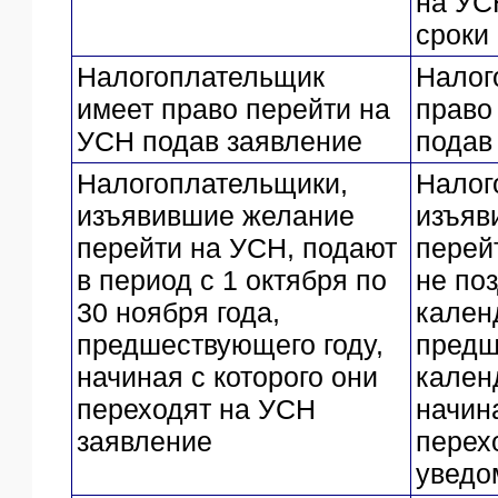
на УС
сроки
Налогоплательщик
Налог
имеет право перейти на
право
УСН подав заявление
подав
Налогоплательщики,
Налог
изъявившие желание
изъяв
перейти на УСН, подают
перей
в период с 1 октября по
не по
30 ноября года,
кален
предшествующего году,
предш
начиная с которого они
кален
переходят на УСН
начина
заявление
перех
уведо