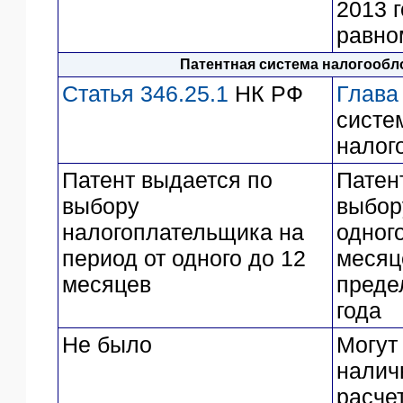
2013 г
равно
Патентная система налогообл
Статья 346.25.1
НК РФ
Глава
систе
налог
Патент выдается по
Патен
выбору
выбор
налогоплательщика на
одног
период от одного до 12
месяц
месяцев
преде
года
Не было
Могут
налич
расчет