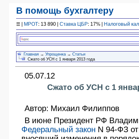
В помощь бухгалтеру
Законодательство
☰
|
МРОТ
: 13 890 |
Ставка ЦБР
: 17% |
Налоговый ка
F1 - Отчетность
План счетов
Справочник
Упрощенка
Главная
→
Упрощенка
→
Статьи
Сжато об УСН с 1 января 2013 года
Договоры
Проводки
05.07.12
БУ
&
Сжато об УСН с 1 янва
НУ
Обзоры
Бланки
Автор: Михаил Филиппов
Авто
В июне Президент РФ Владим
ПБУ
Федеральный закон
N 94-ФЗ от 
ККТ
вносящий изменения в порядок
ЭДО