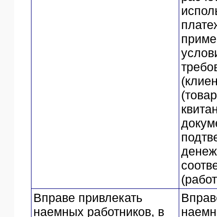
испол
плате
приме
услов
требо
(клие
(товар
квита
докум
подтв
денеж
соотв
(работ
Вправе привлекать
Вправ
наемных работников, в
наемн