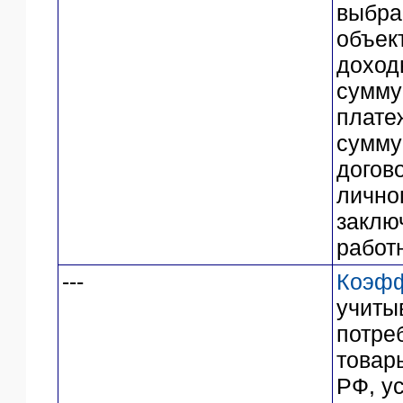
выбра
объек
доход
сумму
платеж
сумму
догов
лично
заклю
работ
---
Коэфф
учиты
потре
товары
РФ, у